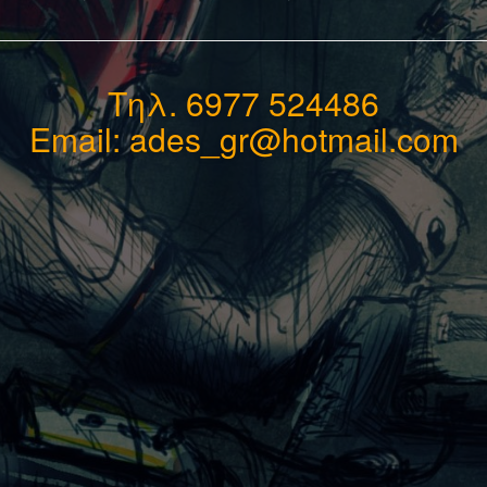
Τηλ. 6977 524486
Email: ades_gr@hotmail.com